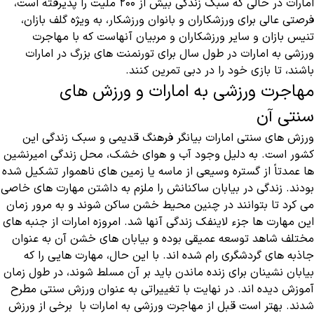
امارات در حالی که سبک زندگی بیش از 200 ملیت را پذیرفته است،
فرصتی عالی برای ورزشکاران و بانوان ورزشکار، به ویژه گلف بازان،
تنیس بازان و سایر ورزشکاران و مربیان آنهاست که با مهاجرت
ورزشی به امارات در طول سال برای تورنمنت های بزرگ در امارات
باشند، تا بازی خود را در دبی تمرین کنند.
مهاجرت ورزشی به امارات و ورزش های
سنتی آن
ورزش های سنتی امارات بیانگر فرهنگ قدیمی و سبک زندگی این
کشور است. به دلیل وجود آب و هوای خشک، محل زندگی امیرنشین
ها عمدتاً از گستره وسیعی از ماسه یا زمین های ناهموار تشکیل شده
بودند. زندگی در بیابان ساکنانش را ملزم به داشتن مهارت های خاصی
می کرد تا بتوانند در چنین محیط خشن ساکن شوند و به مرور زمان
این مهارت ها جزء لاینفک زندگی آنها شد. امروزه امارات از جنبه های
مختلف شاهد توسعه عمیقی بوده و بیابان های خشن آن به عنوان
جاذبه های گردشگری رام شده اند. با این حال، مهارت هایی را که
بیابان‌ نشینان برای زنده ماندن باید بر آن مسلط شوند، در طول زمان
آموزش دیده اند. در نهایت با تغییراتی به عنوان ورزش سنتی مطرح
شدند. بهتر است قبل از مهاجرت ورزشی به امارات با برخی از ورزش